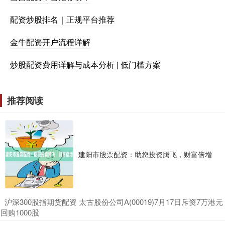
配资炒股排名｜正规平台推荐
金牛配资开户流程详解
炒股配资费用详解与成本分析 | 低门槛方案
推荐阅读
建阳市股票配资：助您投资腾飞，财富倍增
​沪深300股指期货配资 太古股份公司A(00019)7月17日斥资7万港元
回购1000股