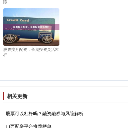
障
股票按月配资，长期投资灵活杠
杆
相关更新
股票可以杠杆吗？融资融券与风险解析
山西配资平台推荐榜单