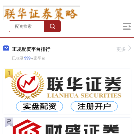
正规配资平台排行
更多
已收录
999
+家平台