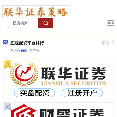
正规配资平台排行
更多
已收录
999
+家平台