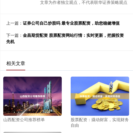
文章为作者独立观点，不代表联华证券策略观点
上一篇：
证券公司自己炒股吗 最专业股票配资，助您稳健增值
下一篇：
金昌期货配资 股票配资网站行情：实时更新，把握投资
先机
相关文章
山西配资公司推荐榜单
股票配资：撬动财富，实现财务
自由