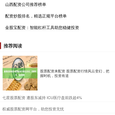
山西配资公司推荐榜单
配资炒股排名，精选正规平台榜单
金股宝配资：智能杠杆工具助您稳健投资
推荐阅读
股票配资来配资 股票配资行情风云变幻，把
握时机，投资有道
​七星股票配资 遭股东减持 ICU医疗盘前跌超4%
​权威股票配资网平台，助您投资无忧