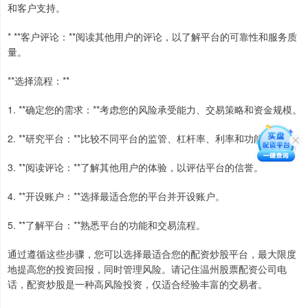
和客户支持。
* **客户评论：**阅读其他用户的评论，以了解平台的可靠性和服务质
量。
**选择流程：**
1. **确定您的需求：**考虑您的风险承受能力、交易策略和资金规模。
2. **研究平台：**比较不同平台的监管、杠杆率、利率和功能。
3. **阅读评论：**了解其他用户的体验，以评估平台的信誉。
4. **开设账户：**选择最适合您的平台并开设账户。
5. **了解平台：**熟悉平台的功能和交易流程。
通过遵循这些步骤，您可以选择最适合您的配资炒股平台，最大限度
地提高您的投资回报，同时管理风险。请记住温州股票配资公司电
话，配资炒股是一种高风险投资，仅适合经验丰富的交易者。