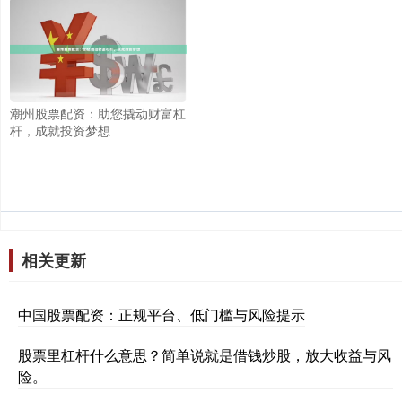
潮州股票配资：助您撬动财富杠
杆，成就投资梦想
相关更新
中国股票配资：正规平台、低门槛与风险提示
股票里杠杆什么意思？简单说就是借钱炒股，放大收益与风
险。