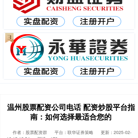
温州股票配资公司电话 配资炒股平台指
南：如何选择最适合您的
作者：股票配资群
平台：联华证券策略
更新：2025-02-