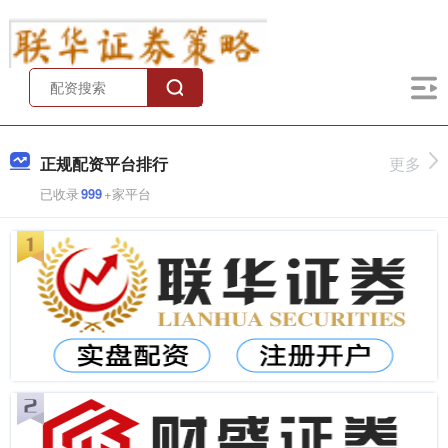
正规配资平台排行
更多
已收录
999
+家平台