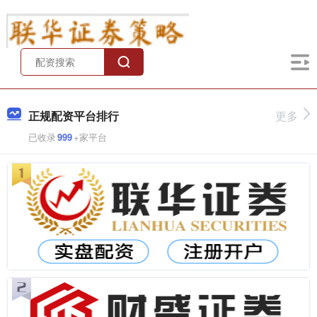
正规配资平台排行
更多
已收录
999
+家平台