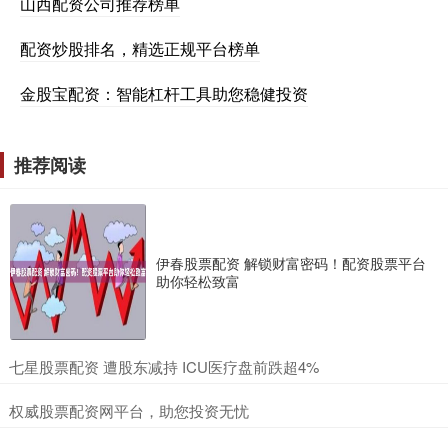
山西配资公司推荐榜单
配资炒股排名，精选正规平台榜单
金股宝配资：智能杠杆工具助您稳健投资
推荐阅读
伊春股票配资 解锁财富密码！配资股票平台
助你轻松致富
​七星股票配资 遭股东减持 ICU医疗盘前跌超4%
​权威股票配资网平台，助您投资无忧