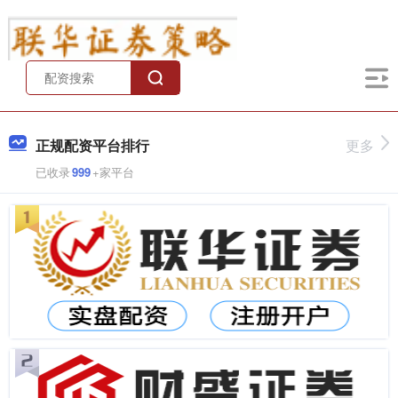
正规配资平台排行
更多
已收录
999
+家平台