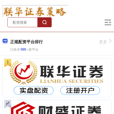
正规配资平台排行
更多
已收录
999
+家平台