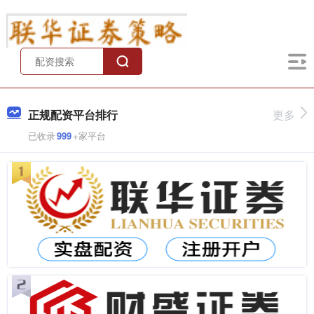
正规配资平台排行
更多
已收录
999
+家平台