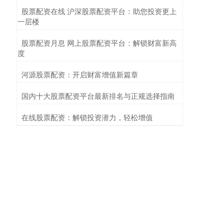
​股票配资在线 沪深股票配资平台：助您投资更上
一层楼
​股票配资月息 网上股票配资平台：解锁财富新高
度
​河源股票配资：开启财富增值新篇章
​国内十大股票配资平台最新排名与正规选择指南
​在线股票配资：解锁投资潜力，轻松增值