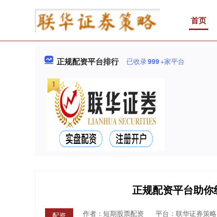
首页
正规配资平台排行
已收录
999
+家平台
正规配资平台助你
作者：短期股票配资
平台：联华证券策略
配资