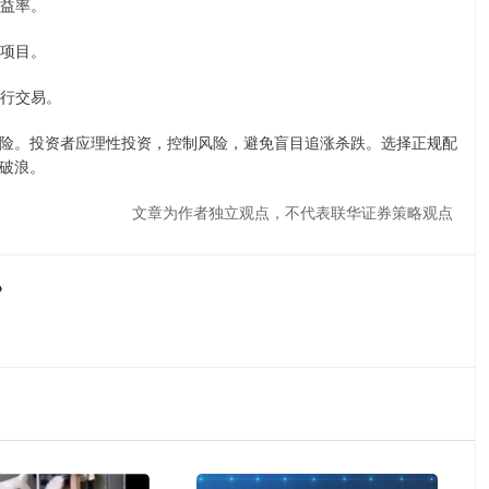
收益率。
资项目。
进行交易。
险。投资者应理性投资，控制风险，避免盲目追涨杀跌。选择正规配
破浪。
文章为作者独立观点，不代表联华证券策略观点
》