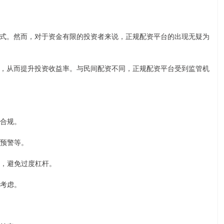
式。然而，对于资金有限的投资者来说，正规配资平台的出现无疑为
，从而提升投资收益率。与民间配资不同，正规配资平台受到监管机
法合规。
险预警等。
例，避免过度杠杆。
本考虑。