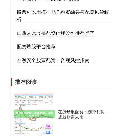
股票可以用杠杆吗？融资融券与配资风险解
析
山西太原股票配资正规公司推荐指南
配资炒股平台推荐
金融安全股票配资：合规风控指南
推荐阅读
在线炒股配资：选择配资，
成就财富未来