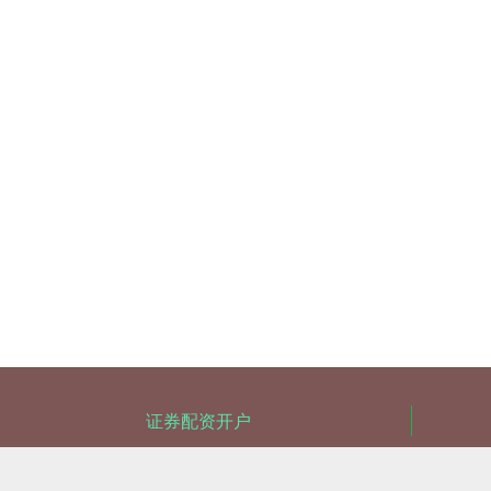
证券配资开户