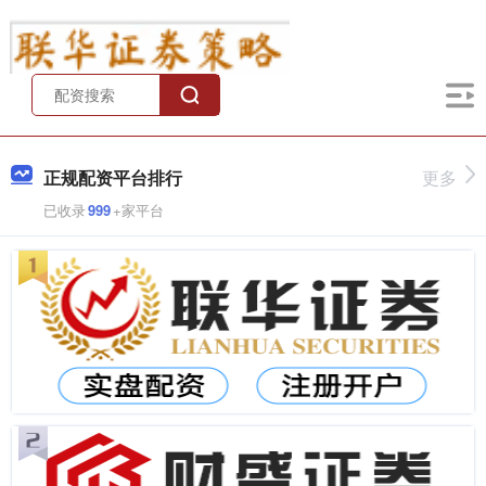
正规配资平台排行
更多
已收录
999
+家平台