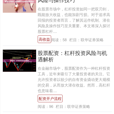
在股票市场中，杠杆投资如同一把双刃剑，
既能放大收益，也能加剧亏损。对于追求高
回报的投资者而言，了解其运作机制、潜在
风险及操作技巧至关重要。本文将深入探讨
股票杠杆....
高收益
阅读：
58
栏目：
联华证券策略
股票配资：杠杆投资风险与机
遇解析
在金融市场中，股票配资作为一种杠杆投资
工具，近年来吸引了大量投资者的关注。它
允许投资者以较少的自有资金撬动更大规模
的交易，从而放大潜在收益。然而，高杠杆
也意味着....
配资开户流程
阅读：
96
栏目：
联华证券策略