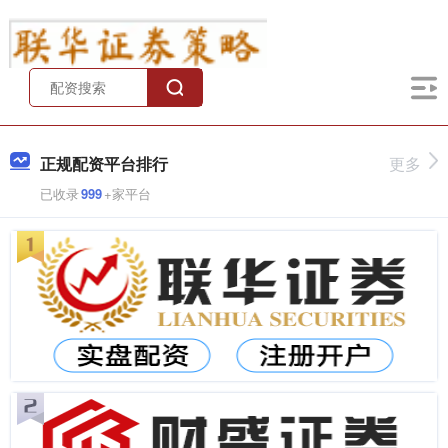
正规配资平台排行
更多
已收录
999
+家平台